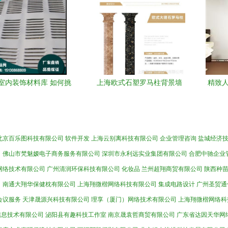
高性价比天花板
+品牌大全
室内装饰材料库 如何挑
上海欧式石塑罗马柱背景墙
精致人
最适合你的装修材料
定制与批发一站式解决方案
都装
北京百乐图科技有限公司
软件开发
上海云别离科技有限公司
企业管理咨询
盐城经济
司
佛山市梵魅嫒电子商务服务有限公司
深圳市永利远实业集团有限公司
合肥中驰企业
网络技术有限公司
广州清润环保科技有限公司
化妆品
兰州超翔商贸有限公司
陕西种
司
南通大翔华保健枕有限公司
上海翔微楷网络科技有限公司
集成电路设计
广州圣贸通
会议服务
天津晟源兴科技有限公司
理享（厦门）网络技术有限公司
上海翔微楷网络科
信息技术有限公司
泌阳县有趣科技工作室
南京晟袁哲商贸有限公司
广东省达因天华网