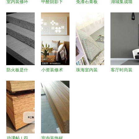
室内装修环
甲醛阴影下
免漆石膏板
湖城集成墙
保板材价
的家装抉择
与轻钢龙骨
面 厂家直
格、批发与
生态板超标
打造环保防
销，打造现
厂家指南
事件后的健
火的现代室
代内墙装饰
选择优质装
康避坑指南
内装饰方案
新典范
饰材料的关
键
防火板是什
小资装修术
珠海室内装
客厅时尚装
么材料？如
经济又有格
修材料报价
修效果设计
何选购防火
调，雕花板
与选购全面
从素材到落
材料？- 手
为家居点睛
指南
地的完整指
机房天下知
南
识 室内装
饰材料
功课帖 | 四
室内装饰材