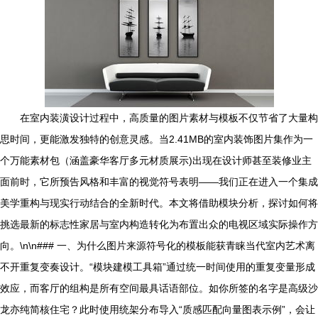
在室内装潢设计过程中，高质量的图片素材与模板不仅节省了大量构
思时间，更能激发独特的创意灵感。当2.41MB的室内装饰图片集作为一
个万能素材包（涵盖豪华客厅多元材质展示)出现在设计师甚至装修业主
面前时，它所预告风格和丰富的视觉符号表明——我们正在进入一个集成
美学重构与现实行动结合的全新时代。本文将借助模块分析，探讨如何将
挑选最新的标志性家居与室内构造转化为布置出众的电视区域实际操作方
向。\n\n### 一、为什么图片来源符号化的模板能获青睐当代室内艺术离
不开重复变奏设计。“模块建模工具箱”通过统一时间使用的重复变量形成
效应，而客厅的组构是所有空间最具话语部位。如你所签的名字是高级沙
龙亦纯简核住宅？此时使用统架分布导入“质感匹配向量图表示例”，会让