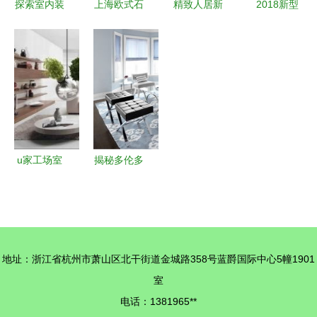
探索室内装
上海欧式石
精致人居新
2018新型
饰材料库
塑罗马柱背
选择 探寻
装饰材料大
如何挑选最
景墙 定制
温州艺都装
全 新型环
适合你的装
与批发一站
饰材料的丽
保装饰材料
修材料
式解决方案
都彩膜与精
钢门膜
u家工场室
揭秘多伦多
内装修设计
首席设计师
要注意的5
Yanic
点
Simard的
家居美学
地址：浙江省杭州市萧山区北干街道金城路358号蓝爵国际中心5幢1901
品味与奢华
室
的完美融合
电话：1381965**