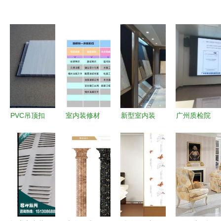
PVC吊顶扣
室内装修材
新型室内装
广州质检院
板选购全攻
料有哪些品
修材料 创
专家领导莅
略 从材质
牌？一份超
新装饰的同
临德高工厂
到施工，一
实用的装修
时赋能生活
指导交流，
篇看懂室内
材料清单
品质
聚焦室内装
高性价比天
+品牌大全
饰材料质量
花板
管控