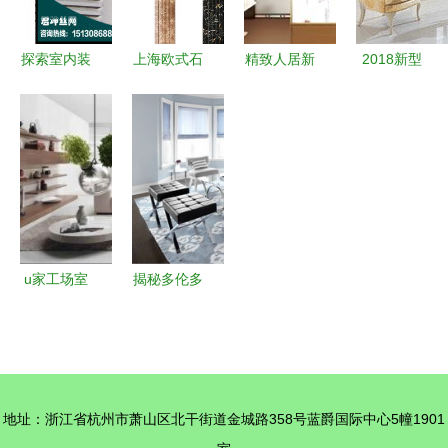
花板
管控
探索室内装
上海欧式石
精致人居新
2018新型
饰材料库
塑罗马柱背
选择 探寻
装饰材料大
如何挑选最
景墙 定制
温州艺都装
全 新型环
适合你的装
与批发一站
饰材料的丽
保装饰材料
修材料
式解决方案
都彩膜与精
钢门膜
u家工场室
揭秘多伦多
内装修设计
首席设计师
要注意的5
Yanic
点
Simard的
家居美学
地址：浙江省杭州市萧山区北干街道金城路358号蓝爵国际中心5幢1901
品味与奢华