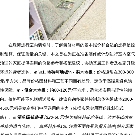
在珠海进行室内装修时，了解装修材料的基本报价和合适的选择是控
制预算、保证质量的关键。本文旨在为正在准备装修或计划进行室内空气
治理的家庭提供实用的价格参考和搭配建议，协助基层工作者及在家升级
环境的读者选购。\n \n
1. 地砖与地板
\n -
实木地板
：价格通常在300-800
元/平方米，品牌价格因材料和工艺不同而有差异。定位于高端且避免隐
性保障。\n -
复合木地板
：约60-120元/平方米，适合求实用与理性的倾
向。价格可能不包括赠送服务，建议咨询多家并控制总体沟通成本2800-
4500元档是稳定率门中区选用的主力（依据实际实用面积规划公式
略）。\n
清单级
错格项
以20-50元/块为拼缝起砖的基础，这类基础仿古
价格为适当范畴。。 白坯起步价105,注意不要接受送货升单价|部分店家