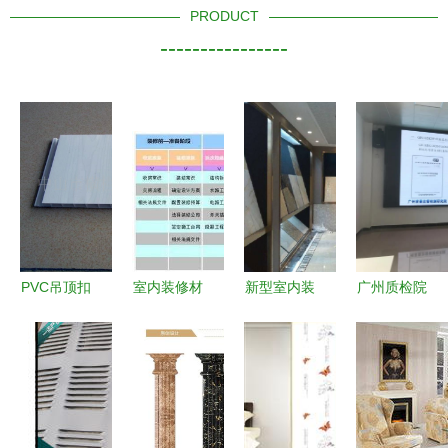
PRODUCT
----------------
PVC吊顶扣
室内装修材
新型室内装
广州质检院
板选购全攻
料有哪些品
修材料 创
专家领导莅
略 从材质
牌？一份超
新装饰的同
临德高工厂
到施工，一
实用的装修
时赋能生活
指导交流，
篇看懂室内
材料清单
品质
聚焦室内装
高性价比天
+品牌大全
饰材料质量