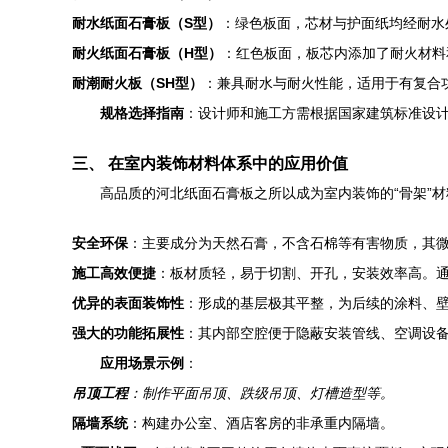
耐水纸面石膏板（S型）
：绿色板面，芯材与护面纸均经耐水
耐火纸面石膏板（H型）
：红色板面，板芯内添加了耐火材料
耐潮耐火板（SH型）
：兼具耐水与耐火性能，适用于有复合
规格选择指南
：设计师和施工方需根据国家建筑标准设
三、 在室内装饰材料体系中的应用价值
高品质的河北纸面石膏板之所以成为室内装饰的“骨架”
安全环保
：主要成分为天然石膏，不含石棉等有害物质，其
施工高效便捷
：板材质轻，易于切割、开孔，安装效率高。
优异的表面装饰性
：形成的基层极其平整，为后续的涂料、
强大的功能拓展性
：其内部空腔便于隐蔽安装管线、空调设
应用场景示例
：
吊顶工程
：制作平面吊顶、跌级吊顶、灯槽造型等。
隔墙系统
：构建办公室、酒店客房的非承重内隔墙。