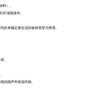
涂料）。
共区域隔墙等。
骨间距来确定最合适的板材类型与厚度。
标准。
质。
隔墙的隔声和保温性能。